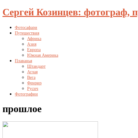
Сергей Козинцев: фотограф, 
Фотосафари
Путешествия
Африка
Азия
Европа
Южная Америка
Плаванья
Штандарт
Аглая
Вега
Фенрир
Русич
Фотографии
прошлое