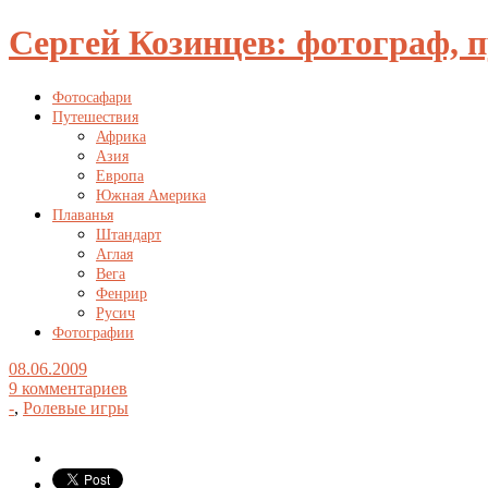
Сергей Козинцев: фотограф, 
Фотосафари
Путешествия
Африка
Азия
Европа
Южная Америка
Плаванья
Штандарт
Аглая
Вега
Фенрир
Русич
Фотографии
08.06.2009
9 комментариев
-
,
Ролевые игры