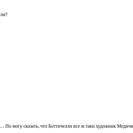
лли?
х… По могу сказать, что Боттичелли все ж таки художник Медич