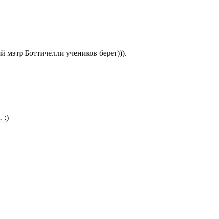
ий мэтр Боттичелли учеников берет))).
 :)