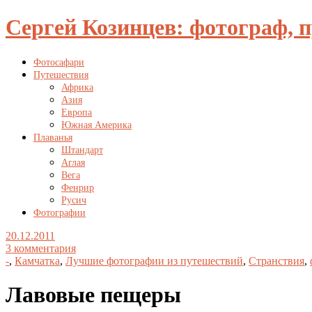
Сергей Козинцев: фотограф, 
Фотосафари
Путешествия
Африка
Азия
Европа
Южная Америка
Плаванья
Штандарт
Аглая
Вега
Фенрир
Русич
Фотографии
20.12.2011
3 комментария
-
,
Камчатка
,
Лучшие фотографии из путешествий
,
Странствия
,
Лавовые пещеры