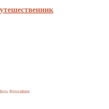
путешественник
фото
,
Фотосафари