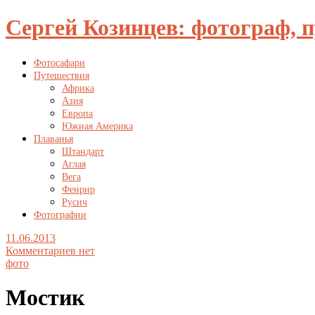
Сергей Козинцев: фотограф, 
Фотосафари
Путешествия
Африка
Азия
Европа
Южная Америка
Плаванья
Штандарт
Аглая
Вега
Фенрир
Русич
Фотографии
11.06.2013
Комментариев нет
фото
Мостик